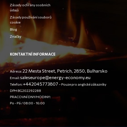
Zásady ochrany osobních
údajů
Zásady používání souborů
cookie
Blog
Značky
KONTAKTNÍ INFORMACE
22 Mesta Street, Petrich, 2850, Bulharsko
Adresa:
saleseurope@energy-economy.eu
Email:
+442045773807
Telefon:
– Pouze pro anglické zákazníky
DPH BG202292288
PRACOVNÍ DNY/HODINY:
Po - Pá / 08:00 - 16:00