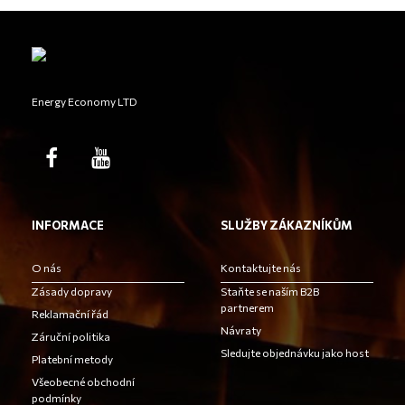
Energy Economy LTD
INFORMACE
SLUŽBY ZÁKAZNÍKŮM
O nás
Kontaktujte nás
Zásady dopravy
Staňte se naším B2B
partnerem
Reklamační řád
Návraty
Záruční politika
Sledujte objednávku jako host
Platební metody
Všeobecné obchodní
podmínky