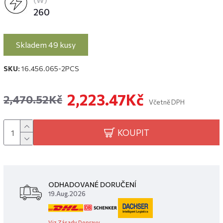
(W)
260
Skladem 49 kusy
SKU:
16.456.065-2PCS
2,223.47Kč
2,470.52Kč
Včetně DPH
KOUPIT
ODHADOVANÉ DORUČENÍ
19.Aug.2026
Viz Zásady Dopravy