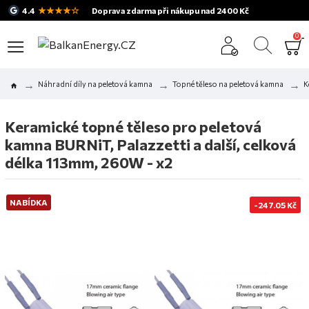
★★★★☆
4.4
Doprava zdarma při nákupu nad 2400 Kč
0
Náhradní díly na peletová kamna
Topné těleso na peletová kamna
K
Keramické topné těleso pro peletová
kamna BURNiT, Palazzetti a další, celková
délka 113mm, 260W - x2
NABÍDKA
-247.05 Kč