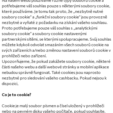
Na našem webu používáme různé typy souborů cookie a
potřebujeme váš souhlas pouze s některými soubory cookie,
které používáme.
Je tomu tak proto, že „nezbytně nutné
soubory cookie“ a „funkční soubory cookie“ jsou provozně
nezbytné a vyňaté z požadavku na získání vašeho souhlasu.
Proto potřebujeme pouze váš souhlas s „analytickými
soubory cookie“ a soubory cookie nastavenými
partnerskými sítěmi, se kterými spolupracujeme.
Svůj souhlas
můžete kdykoli odvolat smazáním všech souborů cookie na
svých zařízeních a/nebo změnou nastavení souborů cookie v
prohlížeči nebo zařízení.
Upozorňujeme, že pokud zakážete soubory cookie, některé
části našeho webu a další webové stránky a mobilní aplikace
nebudou správně fungovat.
Také cookies jsou naprosto
nezbytné pro sledování vašeho cashbacku.
Pokud nejsou k
dispozici,
Co je to cookie?
Cookie je malý soubor písmen a čísel uložený v prohlížeči
nebo na pevném disku vašeho počítače, pokud souhlasíte.