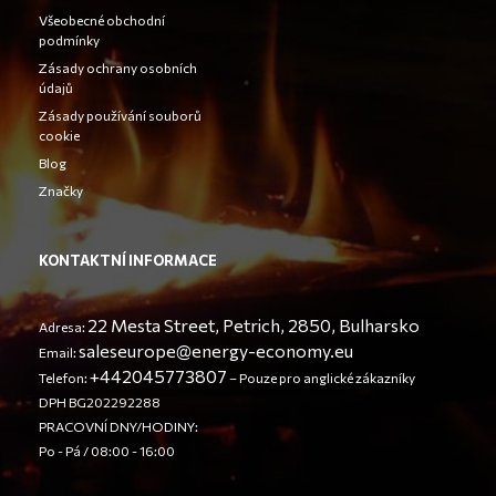
Všeobecné obchodní
podmínky
Zásady ochrany osobních
údajů
Zásady používání souborů
cookie
Blog
Značky
KONTAKTNÍ INFORMACE
22 Mesta Street, Petrich, 2850, Bulharsko
Adresa:
saleseurope@energy-economy.eu
Email:
+442045773807
Telefon:
– Pouze pro anglické zákazníky
DPH BG202292288
PRACOVNÍ DNY/HODINY:
Po - Pá / 08:00 - 16:00