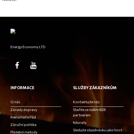
Energy Economy LTD
INFORMACE
SLUŽBY ZÁKAZNÍKŮM
O nás
Kontaktujte nás
Zásady dopravy
Staňte se naším B2B
partnerem
Reklamační řád
Návraty
Záruční politika
Sledujte objednávku jako host
Platební metody