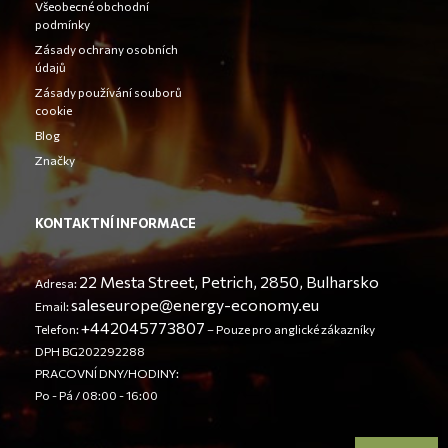
Všeobecné obchodní
podmínky
Zásady ochrany osobních
údajů
Zásady používání souborů
cookie
Blog
Značky
KONTAKTNÍ INFORMACE
22 Mesta Street, Petrich, 2850, Bulharsko
Adresa:
saleseurope@energy-economy.eu
Email:
+442045773807
Telefon:
– Pouze pro anglické zákazníky
DPH BG202292288
PRACOVNÍ DNY/HODINY:
Po - Pá / 08:00 - 16:00