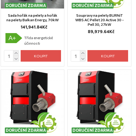
DORUČENÍ ZDARMA
DORUČENÍ ZDARMA
Sada hořák na pelety a hořák
Soupravy na pelety BURNiT
na pelety Balkan Energy, 70kW
WBS AC Pellet 20 Active 30 -
Pell 30, 27kW
141,941.84Kč
89,979.64Kč
A+
Třída energetické
účinnosti
KOUPIT
KOUPIT
DORUČENÍ ZDARMA
DORUČENÍ ZDARMA