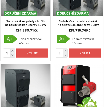
DORUČENÍ ZDARMA
DORUČENÍ ZDARMA
Sada hořák na pelety a hořák
Sada hořák na pelety a hořák
na pelety Balkan Energy, 50kW
na pelety Balkan Energy, 60kW
124,880.71Kč
128,716.76Kč
A+
A+
Třída energetické
Třída energetické
účinnosti
účinnosti
KOUPIT
KOUPIT