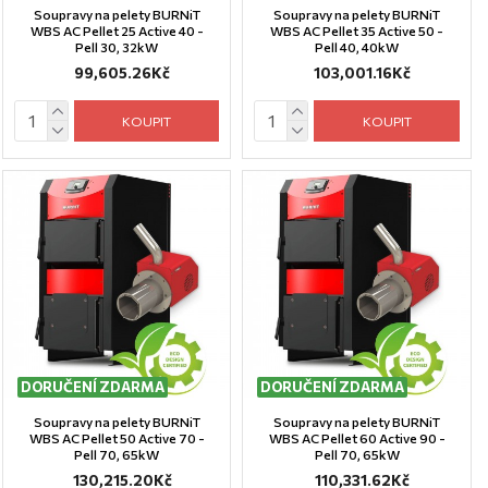
Soupravy na pelety BURNiT
Soupravy na pelety BURNiT
WBS AC Pellet 25 Active 40 -
WBS AC Pellet 35 Active 50 -
Pell 30, 32kW
Pell 40, 40kW
99,605.26Kč
103,001.16Kč
KOUPIT
KOUPIT
DORUČENÍ ZDARMA
DORUČENÍ ZDARMA
Soupravy na pelety BURNiT
Soupravy na pelety BURNiT
WBS AC Pellet 50 Active 70 -
WBS AC Pellet 60 Active 90 -
Pell 70, 65kW
Pell 70, 65kW
130,215.20Kč
110,331.62Kč