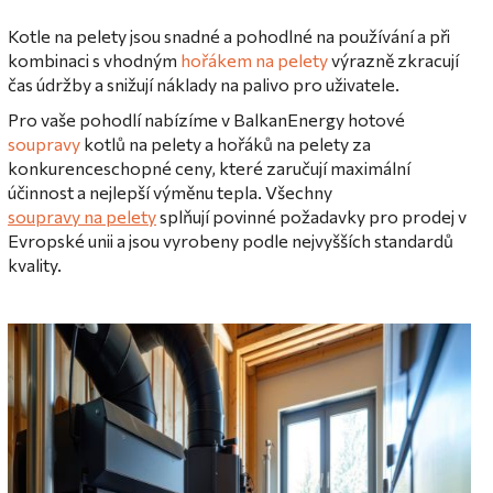
Kotle na pelety jsou snadné a pohodlné na používání a při
kombinaci s vhodným
hořákem na pelety
výrazně zkracují
čas údržby a snižují náklady na palivo pro uživatele.
Pro vaše pohodlí nabízíme v BalkanEnergy hotové
soupravy
kotlů na pelety a hořáků na pelety za
konkurenceschopné ceny, které zaručují maximální
účinnost a nejlepší výměnu tepla. Všechny
soupravy na pelety
splňují povinné požadavky pro prodej v
Evropské unii a jsou vyrobeny podle nejvyšších standardů
kvality.