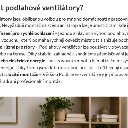
it podlahové ventilátory?
látory jsou oblíbenou volbou pro mnoho domácností a pracovníc
. Nevyžadují montáž na stěnu ani strop a lze je umístit tam, kde j
řešení pro rychlé ochlazení
– Jednou z hlavních výhod podlahové 
d vzduchu, který pomáhá rychleji osvěžit místnost a snižuje poc
o různé prostory
– Podlahový ventilátor lze používat v obývacím 
ebo na terase. Díky stabilní základně a snadnému přemisťování 
řeba elektrické energie
– Ve srovnání s mnoha klimatizačními sy
 energie. Díky tomu jsou dobrou volbou pro lidi, kteří hledají ú
ti složité montáže
– Většina Podlahové ventilátory je připraven
nářadí ani profesionální montáž.