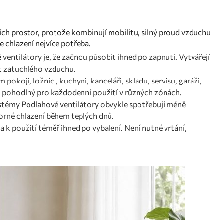
h prostor, protože kombinují mobilitu, silný proud vzduchu
e chlazení nejvíce potřeba.
ventilátory je, že začnou působit ihned po zapnutí. Vytvářejí
it zatuchlého vzduchu.
pokoji, ložnici, kuchyni, kanceláři, skladu, servisu, garáži,
je pohodlný pro každodenní použití v různých zónách.
stémy Podlahové ventilátory obvykle spotřebují méně
sporné chlazení během teplých dnů.
a k použití téměř ihned po vybalení. Není nutné vrtání,