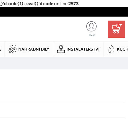
d code(1) : eval()'d code
on line
2573
0
Účet
E
NÁHRADNÍ DÍLY
INSTALATÉRSTVÍ
KUC