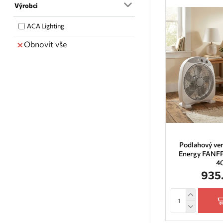
Výrobci
ACA Lighting
Obnovit vše
Podlahový ven
Energy FANF
4
935