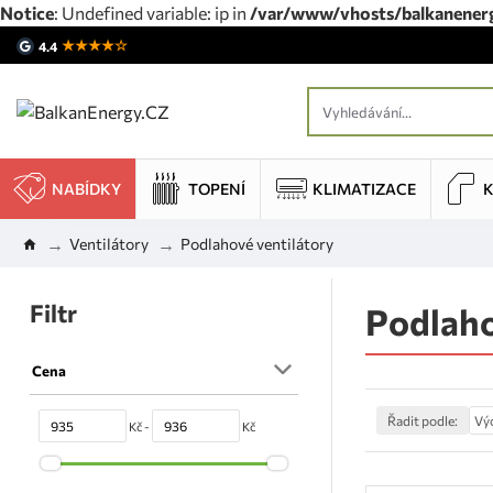
Notice
: Undefined variable: ip in
/var/www/vhosts/balkanenergy
★★★★☆
4.4
NABÍDKY
TOPENÍ
KLIMATIZACE
Ventilátory
Podlahové ventilátory
Filtr
Podlaho
Cena
Řadit podle:
Kč -
Kč