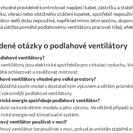
 vhodné pravidelně kontrolovat napájecí kabel, zástrčku a stab
ku, vibrací nebo obtížného otáčení lopatek, spotřebič nepouž
látor delší dobu nepoužívá, například mimo letní sezónu, dopor
 údržba pomáhá podlahovému ventilátoru pracovat tišeji, efekti
dené otázky o podlahové ventilátory
dlahové ventilátory?
ventilátory jsou elektrické spotřebiče pro cirkulaci vzduchu, kt
há ochlazovat a osvěžovat místnost.
hové ventilátory vhodné pro velké prostory?
e důležité zvolit model s dostatečným výkonem a větším průměre
 výkonnější podlahové ventilátory.
trické energie spotřebuje podlahový ventilátor?
ávisí na konkrétním modelu a jeho výkonu. Ve většině případů j
rické energie než klimatizační systém.
ový ventilátor používat v noci?
hový ventilátor lze používat v noci, pokud je umístěn stabilně a