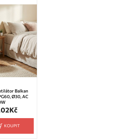
tilátor Balkan
PG60, Ø30, AC
0W
.02Kč
KOUPIT