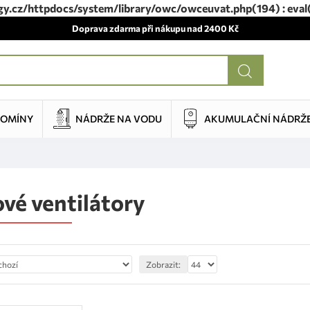
.cz/httpdocs/system/library/owc/owceuvat.php(194) : eval()'
Doprava zdarma při nákupu nad 2400 Kč
KOMÍNY
NÁDRŽE NA VODU
AKUMULAČNÍ NÁDRŽ
vé ventilátory
Zobrazit: