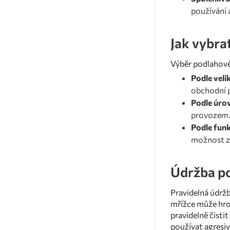
používání 
Jak vybra
Výběr podlahovéh
Podle veli
obchodní p
Podle úro
provozem. 
Podle funk
možnost zm
Údržba po
Pravidelná údržb
mřížce může hrom
pravidelně čist
používat agresiv