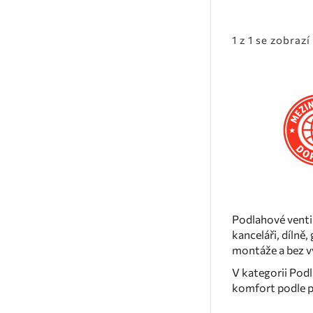
1 z 1 se zobrazí 
Podlahové venti
kanceláři, dílně
montáže a bez v
V kategorii Podl
komfort podle p