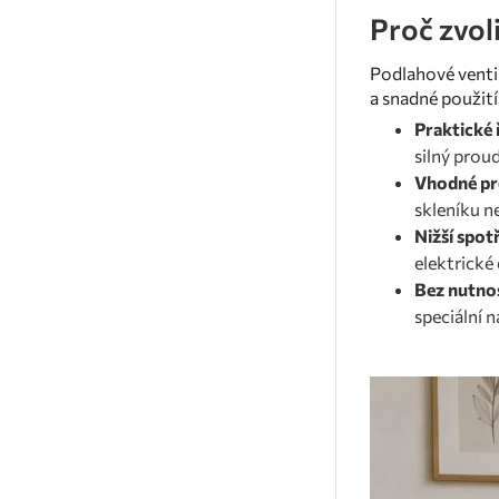
Proč zvol
Podlahové venti
a snadné použití
Praktické 
silný prou
Vhodné pr
skleníku n
Nižší spot
elektrické
Bez nutnos
speciální 