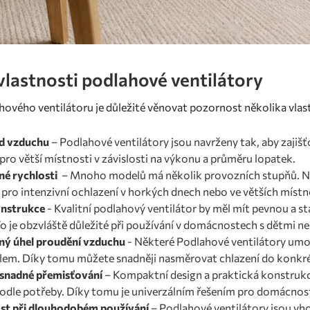
vlastnosti podlahové ventilátory
hového ventilátoru je důležité věnovat pozornost několika vlas
ud vzduchu
– Podlahové ventilátory jsou navrženy tak, aby zajišť
 pro větší místnosti v závislosti na výkonu a průměru lopatek.
né rychlosti
– Mnoho modelů má několik provozních stupňů. Nižš
 pro intenzivní ochlazení v horkých dnech nebo ve větších míst
onstrukce
- Kvalitní podlahový ventilátor by měl mít pevnou a st
o je obzvláště důležité při používání v domácnostech s dětmi n
lný úhel proudění vzduchu
- Některé Podlahové ventilátory um
em. Díky tomu můžete snadněji nasměrovat chlazení do konkrét
 snadné přemisťování
– Kompaktní design a praktická konstrukc
odle potřeby. Díky tomu je univerzálním řešením pro domácnost 
ost při dlouhodobém používání
– Podlahové ventilátory jsou vh