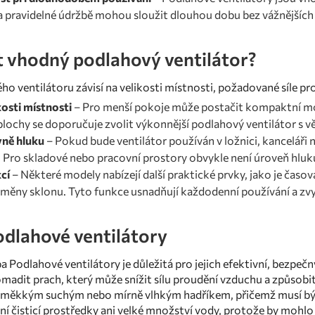
a pravidelné údržbě mohou sloužit dlouhou dobu bez vážnějšíc
t vhodný podlahový ventilátor?
o ventilátoru závisí na velikosti místnosti, požadované síle pr
kosti místnosti
– Pro menší pokoje může postačit kompaktní mod
lochy se doporučuje zvolit výkonnější podlahový ventilátor s 
vně hluku
– Pokud bude ventilátor používán v ložnici, kanceláři 
Pro skladové nebo pracovní prostory obvykle není úroveň hluk
cí
– Některé modely nabízejí další praktické prvky, jako je časov
ěny sklonu. Tyto funkce usnadňují každodenní používání a zvy
dlahové ventilátory
a Podlahové ventilátory je důležitá pro jejich efektivní, bezp
adit prach, který může snížit sílu proudění vzduchu a způsobit
it měkkým suchým nebo mírně vlhkým hadříkem, přičemž musí být
ní čisticí prostředky ani velké množství vody, protože by mohlo 