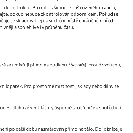
ilitu konstrukce. Pokud si všimnete poškozeného kabelu,
ívejte, dokud nebude zkontrolován odborníkem. Pokud se
učuje se skladovat jej na suchém místě chráněném před
vněji a spolehlivěji v průběhu času.
eré se umisťují přímo na podlahu. Vytvářejí proud vzduchu,
m lopatek. Pro prostorné místnosti, sklady nebo dílny se
sou Podlahové ventilátory úsporné spotřebiče a spotřebují
 není po delší dobu nasměrován přímo na tělo. Do ložnice je