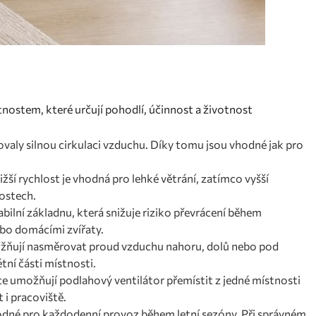
tnostem, které určují pohodlí, účinnost a životnost
ovaly silnou cirkulaci vzduchu. Díky tomu jsou vhodné jak pro
í rychlost je vhodná pro lehké větrání, zatímco vyšší
nostech.
abilní základnu, která snižuje riziko převrácení během
ebo domácími zvířaty.
ožňují nasměrovat proud vzduchu nahoru, dolů nebo pod
ní části místnosti.
e umožňují podlahový ventilátor přemístit z jedné místnosti
i pracoviště.
odné pro každodenní provoz během letní sezóny. Při správném