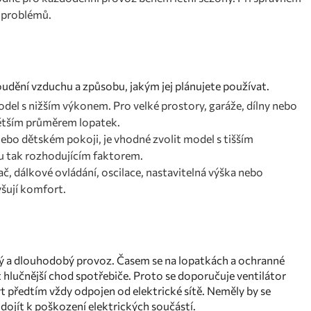
h problémů.
oudění vzduchu a způsobu, jakým jej plánujete používat.
el s nižším výkonem. Pro velké prostory, garáže, dílny nebo
větším průměrem lopatek.
nebo dětském pokoji, je vhodné zvolit model s tišším
u tak rozhodujícím faktorem.
ač, dálkové ovládání, oscilace, nastavitelná výška nebo
šují komfort.
ečný a dlouhodobý provoz. Časem se na lopatkách a ochranné
 hlučnější chod spotřebiče. Proto se doporučuje ventilátor
 předtím vždy odpojen od elektrické sítě. Neměly by se
dojít k poškození elektrických součástí.