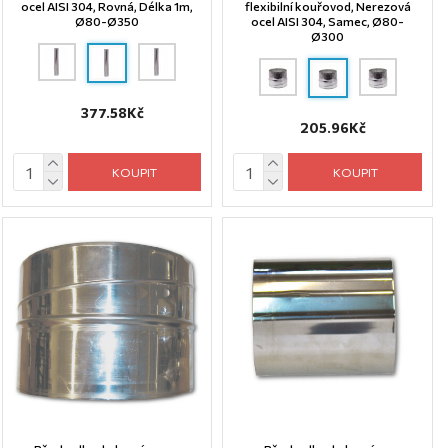
ocel AISI 304, Rovná, Délka 1m,
flexibilní kouřovod, Nerezová
Ø80-Ø350
ocel AISI 304, Samec, Ø80-
Ø300
377.58Kč
205.96Kč
KOUPIT
KOUPIT