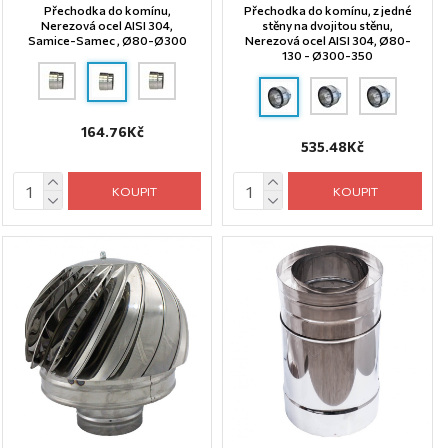
Přechodka do komínu,
Přechodka do komínu, z jedné
Nerezová ocel AISI 304,
stěny na dvojitou stěnu,
Samice-Samec , Ø80-Ø300
Nerezová ocel AISI 304, Ø80-
130 - Ø300-350
164.76Kč
535.48Kč
KOUPIT
KOUPIT