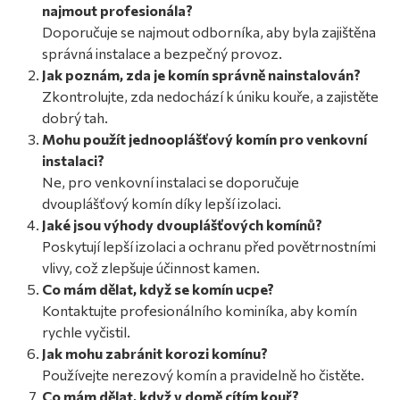
najmout profesionála?
Doporučuje se najmout odborníka, aby byla zajištěna
správná instalace a bezpečný provoz.
Jak poznám, zda je komín správně nainstalován?
Zkontrolujte, zda nedochází k úniku kouře, a zajistěte
dobrý tah.
Mohu použít jednooplášťový komín pro venkovní
instalaci?
Ne, pro venkovní instalaci se doporučuje
dvouplášťový komín díky lepší izolaci.
Jaké jsou výhody dvouplášťových komínů?
Poskytují lepší izolaci a ochranu před povětrnostními
vlivy, což zlepšuje účinnost kamen.
Co mám dělat, když se komín ucpe?
Kontaktujte profesionálního kominíka, aby komín
rychle vyčistil.
Jak mohu zabránit korozi komínu?
Používejte nerezový komín a pravidelně ho čistěte.
Co mám dělat, když v domě cítím kouř?