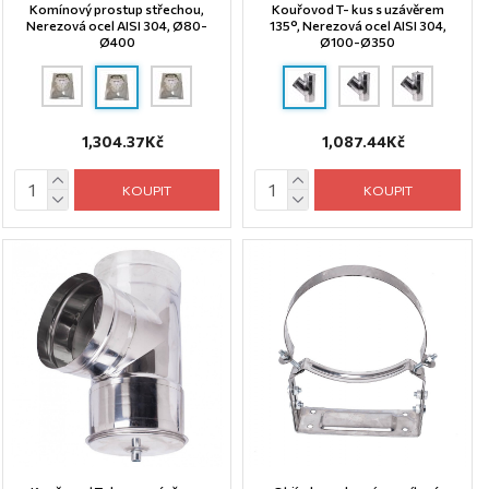
Komínový prostup střechou,
Kouřovod T- kus s uzávěrem
Nerezová ocel AISI 304, Ø80-
135°, Nerezová ocel AISI 304,
Ø400
Ø100-Ø350
1,304.37Kč
1,087.44Kč
KOUPIT
KOUPIT