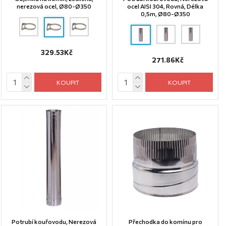
nerezová ocel, Ø80-Ø350
ocel AISI 304, Rovná, Délka
0,5m, Ø80-Ø350
329.53Kč
271.86Kč
KOUPIT
KOUPIT
Potrubí kouřovodu, Nerezová
Přechodka do komínu pro