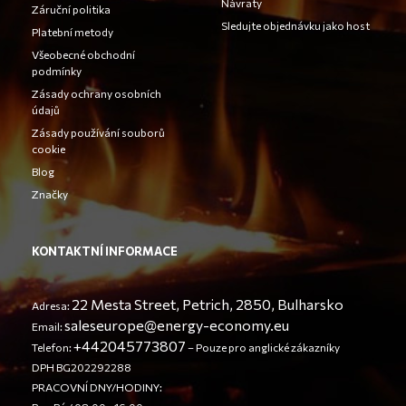
Návraty
Záruční politika
Sledujte objednávku jako host
Platební metody
Všeobecné obchodní
podmínky
Zásady ochrany osobních
údajů
Zásady používání souborů
cookie
Blog
Značky
KONTAKTNÍ INFORMACE
22 Mesta Street, Petrich, 2850, Bulharsko
Adresa:
saleseurope@energy-economy.eu
Email:
+442045773807
Telefon:
– Pouze pro anglické zákazníky
DPH BG202292288
PRACOVNÍ DNY/HODINY: