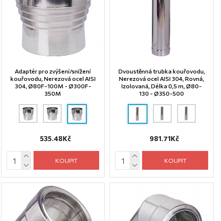
Adaptér pro zvýšení/snížení
Dvoustěnná trubka kouřovodu,
kouřovodu, Nerezová ocel AISI
Nerezová ocel AISI 304, Rovná,
304, Ø80F-100M - Ø300F-
Izolovaná, Délka 0,5 m, Ø80-
350M
130 - Ø350-500
535.48Kč
981.71Kč
KOUPIT
KOUPIT