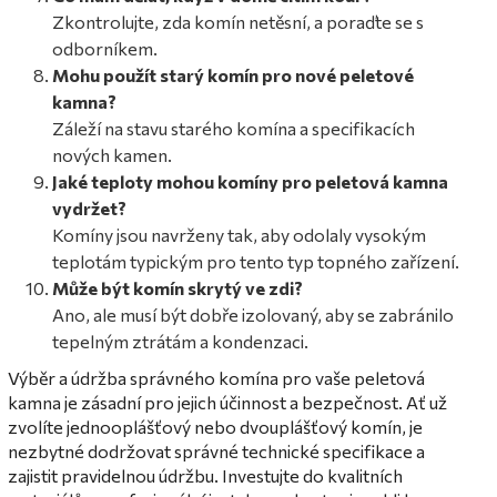
Zkontrolujte, zda komín netěsní, a poraďte se s
odborníkem.
Mohu použít starý komín pro nové peletové
kamna?
Záleží na stavu starého komína a specifikacích
nových kamen.
Jaké teploty mohou komíny pro peletová kamna
vydržet?
Komíny jsou navrženy tak, aby odolaly vysokým
teplotám typickým pro tento typ topného zařízení.
Může být komín skrytý ve zdi?
Ano, ale musí být dobře izolovaný, aby se zabránilo
tepelným ztrátám a kondenzaci.
Výběr a údržba správného komína pro vaše peletová
kamna je zásadní pro jejich účinnost a bezpečnost. Ať už
zvolíte jednooplášťový nebo dvouplášťový komín, je
nezbytné dodržovat správné technické specifikace a
zajistit pravidelnou údržbu. Investujte do kvalitních