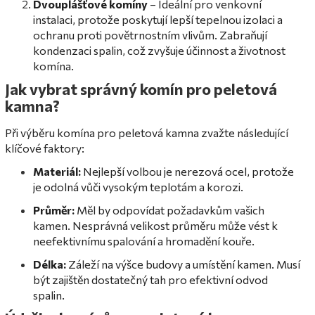
Dvouplášťové komíny
– Ideální pro venkovní
instalaci, protože poskytují lepší tepelnou izolaci a
ochranu proti povětrnostním vlivům. Zabraňují
kondenzaci spalin, což zvyšuje účinnost a životnost
komína.
Jak vybrat správný komín pro peletová
kamna?
Při výběru komína pro peletová kamna zvažte následující
klíčové faktory:
Materiál:
Nejlepší volbou je nerezová ocel, protože
je odolná vůči vysokým teplotám a korozi.
Průměr:
Měl by odpovídat požadavkům vašich
kamen. Nesprávná velikost průměru může vést k
neefektivnímu spalování a hromadění kouře.
Délka:
Záleží na výšce budovy a umístění kamen. Musí
být zajištěn dostatečný tah pro efektivní odvod
spalin.