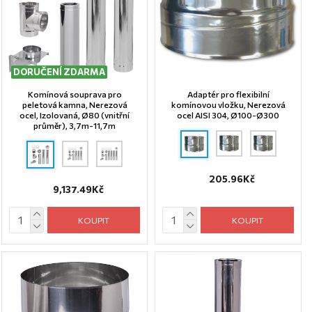
DORUČENÍ ZDARMA
Komínová souprava pro
Adaptér pro flexibilní
peletová kamna, Nerezová
komínovou vložku, Nerezová
ocel, Izolovaná, Ø80 (vnitřní
ocel AISI 304, Ø100-Ø300
průměr), 3,7m-11,7m
205.96Kč
9,137.49Kč
KOUPIT
KOUPIT