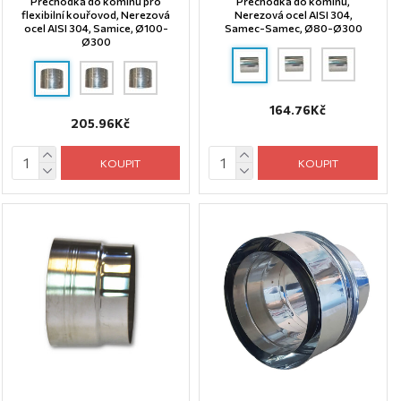
Přechodka do komínu pro
Přechodka do komínu,
flexibilní kouřovod, Nerezová
Nerezová ocel AISI 304,
ocel AISI 304, Samice, Ø100-
Samec-Samec, Ø80-Ø300
Ø300
164.76Kč
205.96Kč
KOUPIT
KOUPIT