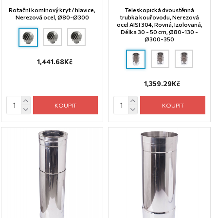
Rotační komínový kryt / hlavice,
Teleskopická dvoustěnná
Nerezová ocel, Ø80-Ø300
trubka kouřovodu, Nerezová
ocel AISI 304, Rovná, Izolovaná,
Délka 30 - 50 cm, Ø80-130 -
Ø300-350
1,441.68Kč
1,359.29Kč
KOUPIT
KOUPIT