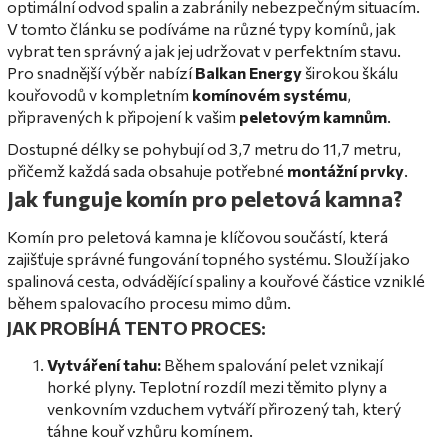
optimální odvod spalin a zabránily nebezpečným situacím.
V tomto článku se podíváme na různé typy komínů, jak
vybrat ten správný a jak jej udržovat v perfektním stavu.
Pro snadnější výběr nabízí
Balkan Energy
širokou škálu
kouřovodů v kompletním
komínovém systému
,
připravených k připojení k vašim
peletovým kamnům
.
Dostupné délky se pohybují od 3,7 metru do 11,7 metru,
přičemž každá sada obsahuje potřebné
montážní prvky
.
Jak funguje komín pro peletová kamna?
Komín pro peletová kamna je klíčovou součástí, která
zajišťuje správné fungování topného systému. Slouží jako
spalinová cesta, odvádějící spaliny a kouřové částice vzniklé
během spalovacího procesu mimo dům.
JAK PROBÍHÁ TENTO PROCES:
Vytváření tahu:
Během spalování pelet vznikají
horké plyny. Teplotní rozdíl mezi těmito plyny a
venkovním vzduchem vytváří přirozený tah, který
táhne kouř vzhůru komínem.