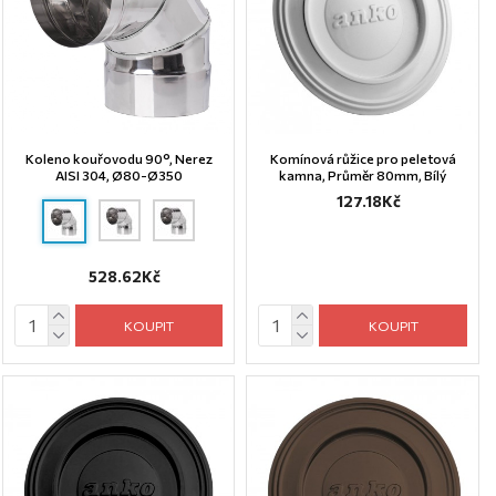
Koleno kouřovodu 90°, Nerez
Komínová růžice pro peletová
AISI 304, Ø80-Ø350
kamna, Průměr 80mm, Bílý
127.18Kč
528.62Kč
KOUPIT
KOUPIT