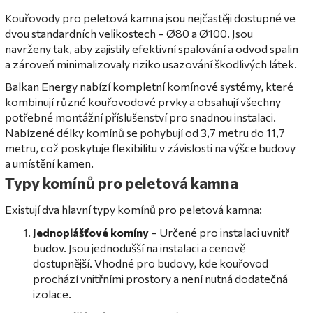
Kouřovody pro peletová kamna jsou nejčastěji dostupné ve
dvou standardních velikostech – Ø80 a Ø100. Jsou
navrženy tak, aby zajistily efektivní spalování a odvod spalin
a zároveň minimalizovaly riziko usazování škodlivých látek.
Balkan Energy nabízí kompletní komínové systémy, které
kombinují různé kouřovodové prvky a obsahují všechny
potřebné montážní příslušenství pro snadnou instalaci.
Nabízené délky komínů se pohybují od 3,7 metru do 11,7
metru, což poskytuje flexibilitu v závislosti na výšce budovy
a umístění kamen.
Typy komínů pro peletová kamna
Existují dva hlavní typy komínů pro peletová kamna:
Jednoplášťové komíny
– Určené pro instalaci uvnitř
budov. Jsou jednodušší na instalaci a cenově
dostupnější. Vhodné pro budovy, kde kouřovod
prochází vnitřními prostory a není nutná dodatečná
izolace.