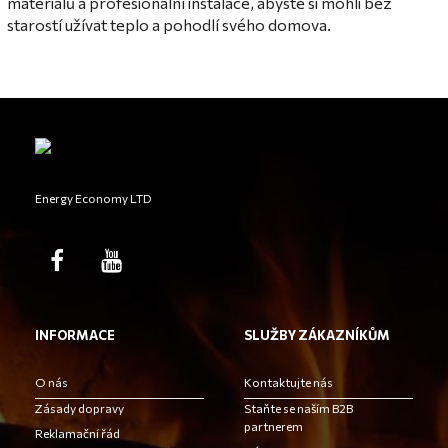
materiálů a profesionální instalace, abyste si mohli bez
starostí užívat teplo a pohodlí svého domova.
Energy Economy LTD
INFORMACE
SLUŽBY ZÁKAZNÍKŮM
O nás
Kontaktujte nás
Zásady dopravy
Staňte se naším B2B
partnerem
Reklamační řád