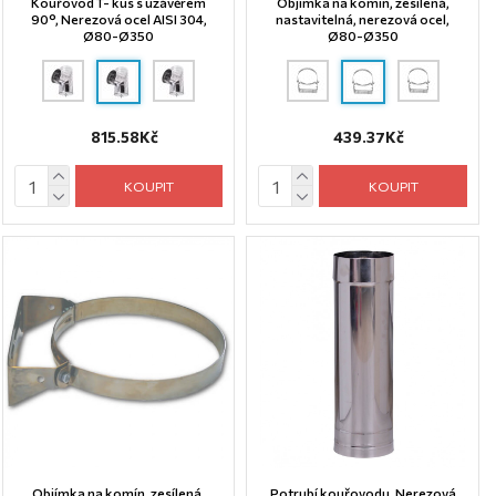
Kouřovod T- kus s uzávěrem
Objímka na komín, zesílená,
90°, Nerezová ocel AISI 304,
nastavitelná, nerezová ocel,
Ø80-Ø350
Ø80-Ø350
815.58Kč
439.37Kč
KOUPIT
KOUPIT
Objímka na komín, zesílená,
Potrubí kouřovodu, Nerezová