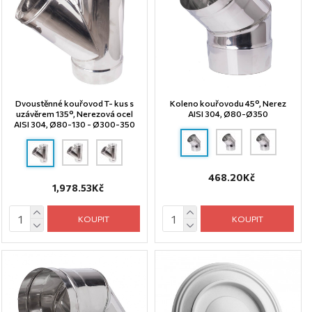
Dvoustěnné kouřovod T- kus s
Koleno kouřovodu 45°, Nerez
uzávěrem 135°, Nerezová ocel
AISI 304, Ø80-Ø350
AISI 304, Ø80-130 - Ø300-350
468.20Kč
1,978.53Kč
KOUPIT
KOUPIT