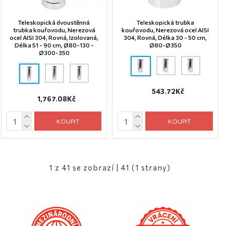
Teleskopická dvoustěnná
Teleskopická trubka
trubka kouřovodu, Nerezová
kouřovodu, Nerezová ocel AISI
ocel AISI 304, Rovná, Izolovaná,
304, Rovná, Délka 30 - 50 cm,
Délka 51 - 90 cm, Ø80-130 -
Ø80-Ø350
Ø300-350
543.72Kč
1,767.08Kč
KOUPIT
KOUPIT
1 z 41 se zobrazí | 41 (1 strany)