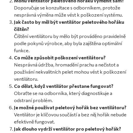
Mohu ventilátor peletového hořáku vyměnit sám?
Doporučuje se konzultace s odborníkem, protože
nesprávná výměna může vést k poškození systému.
Jak často by měl být ventilátor peletového hořáku
čištěn?
Čištění ventilátoru by mělo být prováděno pravidelně
podle pokynů výrobce, aby byla zajištěna optimální
funkce.
Co může způsobit poškození ventilátoru?
Nesprávná údržba, hromadění prachu a nečistot a
používání nekvalitních pelet mohou vést k poškození
ventilátoru.
Co dělat, když ventilátor přestane fungovat?
Obraťte se na odborníka, který diagnostikuje a
odstraní problém.
Je možné používat peletový hořák bez ventilátoru?
Ventilátor je klíčovou součástí a bez něj hořák nebude
efektivně fungovat.
Jak dlouho vydrží ventilátor pro peletový hořák?