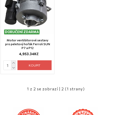
DORUČENÍ ZDARMA
Motor ventilátorové sestavy
pro peletový hořák Ferroli SUN
P7 a P12
4,953.34Kč
KOUPIT
1 z 2 se zobrazí | 2 (1 strany)