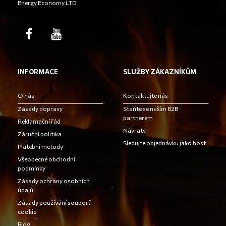
Energy Economy LTD
INFORMACE
SLUŽBY ZÁKAZNÍKŮM
O nás
Kontaktujte nás
Zásady dopravy
Staňte se naším B2B
partnerem
Reklamační řád
Návraty
Záruční politika
Sledujte objednávku jako host
Platební metody
Všeobecné obchodní
podmínky
Zásady ochrany osobních
údajů
Zásady používání souborů
cookie
Blog