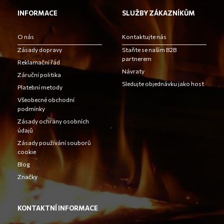
INFORMACE
SLUŽBY ZÁKAZNÍKŮM
O nás
Kontaktujte nás
Zásady dopravy
Staňte se naším B2B
partnerem
Reklamační řád
Návraty
Záruční politika
Sledujte objednávku jako host
Platební metody
Všeobecné obchodní
podmínky
Zásady ochrany osobních
údajů
Zásady používání souborů
cookie
Blog
Značky
KONTAKTNÍ INFORMACE