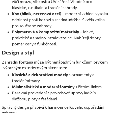
vůči mrazu, vlhkosti a UV záření. Vhodné pro
klasické, rustikální a tradiční zahrady.
Kov (hliník, nerezová ocel)
– moderní vzhled, vysoká
odolnost proti korozi a snadná údržba. Skvělá volba
pro současné zahrady.
Polymerové a kompozitní materiály
– lehké,
praktické a snadno instalovatelné. Nabízejí dobrý
poměr ceny a funkčnosti.
Design a styl
Zahradní fontána může být nenápadným funkčním prvkem
i výrazným exteriérovým akcentem:
Klasické a dekorativní modely
s ornamenty a
tradičními tvary
Minimalistické a moderní fontány
s čistými liniemi
Barevná provedení a povrchové úpravy ladící s
dlažbou, ploty a fasádami
Správný design přispívá k harmonii celkového uspořádání
zahrady.