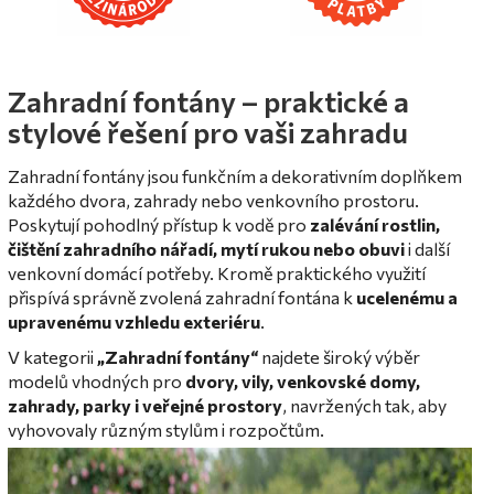
Zahradní fontány – praktické a
stylové řešení pro vaši zahradu
Zahradní fontány jsou funkčním a dekorativním doplňkem
každého dvora, zahrady nebo venkovního prostoru.
Poskytují pohodlný přístup k vodě pro
zalévání rostlin,
čištění zahradního nářadí, mytí rukou nebo obuvi
i další
venkovní domácí potřeby. Kromě praktického využití
přispívá správně zvolená zahradní fontána k
ucelenému a
upravenému vzhledu exteriéru
.
V kategorii
„Zahradní fontány“
najdete široký výběr
modelů vhodných pro
dvory, vily, venkovské domy,
zahrady, parky i veřejné prostory
, navržených tak, aby
vyhovovaly různým stylům i rozpočtům.