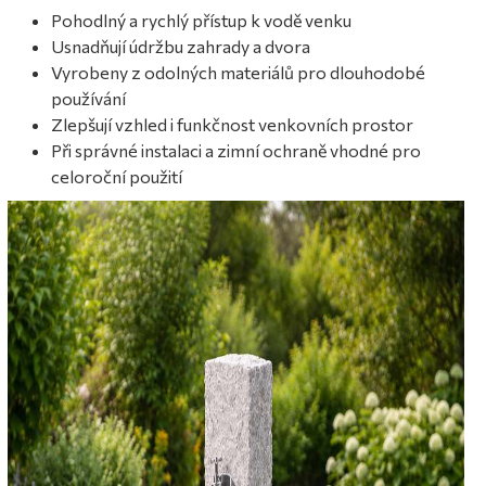
Pohodlný a rychlý přístup k vodě venku
Usnadňují údržbu zahrady a dvora
Vyrobeny z odolných materiálů pro dlouhodobé
používání
Zlepšují vzhled i funkčnost venkovních prostor
Při správné instalaci a zimní ochraně vhodné pro
celoroční použití