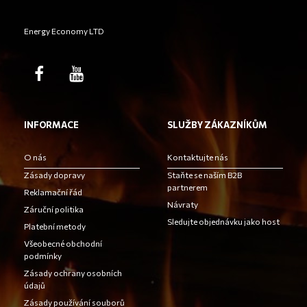
Energy Economy LTD
INFORMACE
SLUŽBY ZÁKAZNÍKŮM
O nás
Kontaktujte nás
Zásady dopravy
Staňte se naším B2B
partnerem
Reklamační řád
Návraty
Záruční politika
Sledujte objednávku jako host
Platební metody
Všeobecné obchodní
podmínky
Zásady ochrany osobních
údajů
Zásady používání souborů