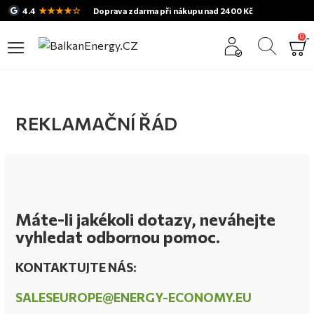
★★★★☆
4.4
Doprava zdarma při nákupu nad 2400 Kč
0
REKLAMAČNÍ ŘÁD
Máte-li jakékoli dotazy, neváhejte
vyhledat odbornou pomoc.
KONTAKTUJTE NÁS:
SALESEUROPE@ENERGY-ECONOMY.EU