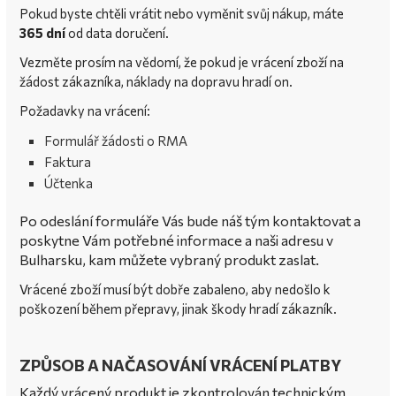
Pokud byste chtěli vrátit nebo vyměnit svůj nákup, máte
365
dní
od data doručení.
Vezměte prosím na vědomí, že pokud je vrácení zboží na
žádost zákazníka, náklady na dopravu hradí on.
Požadavky na vrácení:
Formulář žádosti o RMA
Faktura
Účtenka
Po odeslání formuláře Vás bude náš tým kontaktovat a
poskytne Vám potřebné informace a naši adresu v
Bulharsku, kam můžete vybraný produkt zaslat.
Vrácené zboží musí být dobře zabaleno, aby nedošlo k
poškození během přepravy, jinak škody hradí zákazník.
ZPŮSOB A NAČASOVÁNÍ VRÁCENÍ PLATBY
Každý vrácený produkt je zkontrolován technickým