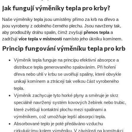
Jak fungují výměníky tepla pro krby?
Naše výměníky tepla jsou umístěny přímo za krb na dřevo a
jsou vyrobeny z odolného černého plechu. Jsou navrženy tak,
aby prodloužily dráhu spalin, čímž zvyšují
přenos tepla
a
zadržují
více tepla v místnosti
namísto jeho úkníku komínem.
Princip fungování výměníku tepla pro krb
Výměník tepla funguje na principu efektivní absorpce a
distribuce tepla generovaného spalováním. Při hoření
dřeva nebo uhlí v krbu se uvolňují spaliny, které obvykle
unikají komínem a ztrácejí tak velkou část vyrobeného
tepla.
Výměník zachycuje tyto horké plyny a směruje je skrz
speciálně navržený systém kovových žebírek nebo trubic,
které zvětšují kontaktní plochu mezi spalinami a
výměníkem, což umožňuje lepší absorpci tepla.
Absorbované teplo je poté předáváno vzduchu
cirkulujícímu kolem výměníku. V závislosti na konstrukci