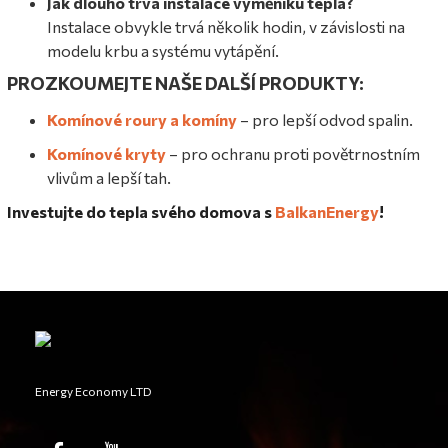
Jak dlouho trvá instalace výměníku tepla?
Instalace obvykle trvá několik hodin, v závislosti na
modelu krbu a systému vytápění.
PROZKOUMEJTE NAŠE DALŠÍ PRODUKTY:
Komínové roury a komíny
– pro lepší odvod spalin.
Komínové kryty
– pro ochranu proti povětrnostním
vlivům a lepší tah.
Investujte do tepla svého domova s
BalkanEnergy
!
Energy Economy LTD