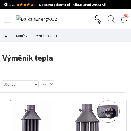
★★★★☆
4.4
Doprava zdarma při nákupu nad 2400 Kč
0
Komíny
Výměník tepla
Výměník tepla