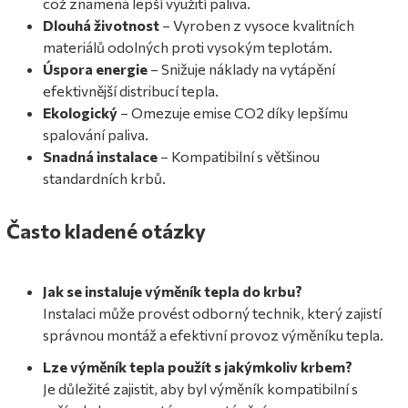
což znamená lepší využití paliva.
Dlouhá životnost
– Vyroben z vysoce kvalitních
materiálů odolných proti vysokým teplotám.
Úspora energie
– Snižuje náklady na vytápění
efektivnější distribucí tepla.
Ekologický
– Omezuje emise CO2 díky lepšímu
spalování paliva.
Snadná instalace
– Kompatibilní s většinou
standardních krbů.
Často kladené otázky
Jak se instaluje výměník tepla do krbu?
Instalaci může provést odborný technik, který zajistí
správnou montáž a efektivní provoz výměníku tepla.
Lze výměník tepla použít s jakýmkoliv krbem?
Je důležité zajistit, aby byl výměník kompatibilní s