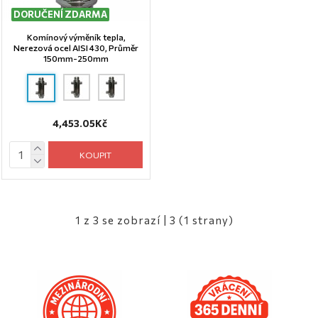
DORUČENÍ ZDARMA
Komínový výměník tepla,
Nerezová ocel AISI 430, Průměr
150mm-250mm
4,453.05Kč
KOUPIT
1 z 3 se zobrazí | 3 (1 strany)