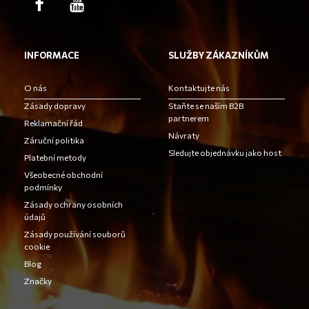
INFORMACE
SLUŽBY ZÁKAZNÍKŮM
O nás
Kontaktujte nás
Zásady dopravy
Staňte se naším B2B
partnerem
Reklamační řád
Návraty
Záruční politika
Sledujte objednávku jako host
Platební metody
Všeobecné obchodní
podmínky
Zásady ochrany osobních
údajů
Zásady používání souborů
cookie
Blog
Značky