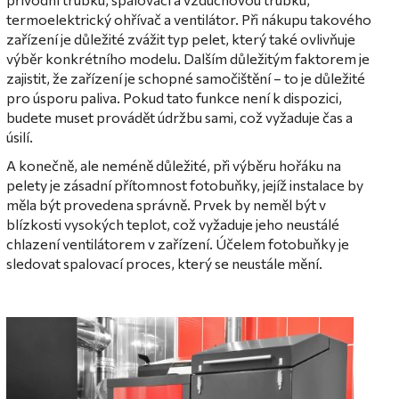
termoelektrický ohřívač a ventilátor. Při nákupu takového
zařízení je důležité zvážit typ pelet, který také ovlivňuje
výběr konkrétního modelu. Dalším důležitým faktorem je
zajistit, že zařízení je schopné samočištění – to je důležité
pro úsporu paliva. Pokud tato funkce není k dispozici,
budete muset provádět údržbu sami, což vyžaduje čas a
úsilí.
A konečně, ale neméně důležité, při výběru hořáku na
pelety je zásadní přítomnost fotobuňky, jejíž instalace by
měla být provedena správně. Prvek by neměl být v
blízkosti vysokých teplot, což vyžaduje jeho neustálé
chlazení ventilátorem v zařízení. Účelem fotobuňky je
sledovat spalovací proces, který se neustále mění.