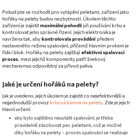
Pokud jste se rozhodli pro vytápění peletami, zařízení jako
hořáky na pelety budou nezbytností. Úkolem těchto
zařízení je zajistit
maximální pohodlí
při používání krbu a
kontrolovat jeho správné řízení. Jejich elektronika je
navržena tak, aby
kontrolovala provádění
předem
nastaveného režimu spalování, přičemž hlavním prvkem je
řídicí blok. Hořáky na pelety zajišťují
efektivní spalovací
proces
mezi jejichž komponenty patří šnekový
,
mechanismus odpovědný za přívod paliva.
Jaké je určení hořáků na pelety?
Jak je uvedeno, jejich úkolem je zajistit co nejefektivnější a
nejjednodušší provoz
krbová kamna na pelety
. Zde je jejich
hlavní určení:
aby bylo zajištěno neustálé spalování, je třeba
pravidelně zásobovat pec peletami, což je možné
díky hořáku na pelety – proces spalování se realizuje