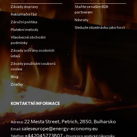
Zásady dopravy
Staňte se naším B2B
partnerem
Reklamační řád
Návraty
Záruční politika
Sledujte objednávku jako host
Platební metody
Všeobecné obchodní
podmínky
Zásady ochrany osobních
údajů
Zásady používání souborů
cookie
Blog
Značky
KONTAKTNÍ INFORMACE
22 Mesta Street, Petrich, 2850, Bulharsko
Adresa:
saleseurope@energy-economy.eu
Email:
+442045773807
Telefon:
– Pouze pro anglické zákazníky