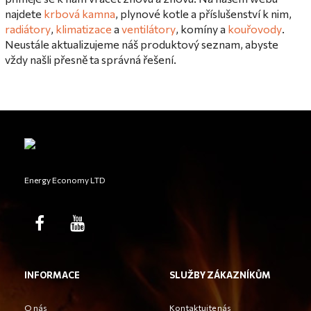
najdete
krbová kamna
,
plynové kotle a příslušenství k nim,
radiátory
,
klimatizace
a
ventilátory
, komíny a
kouřovody
.
Neustále aktualizujeme náš produktový seznam, abyste
vždy našli přesně ta správná řešení.
Energy Economy LTD
INFORMACE
SLUŽBY ZÁKAZNÍKŮM
O nás
Kontaktujte nás