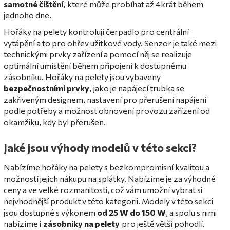
samotné čištění
které může probíhat až 4krát během
,
jednoho dne.
Hořáky na pelety kontrolují čerpadlo pro centrální
vytápění a to pro ohřev užitkové vody. Senzor je také mezi
technickými prvky zařízení a pomocí něj se realizuje
optimální umístění během připojení k dostupnému
zásobníku. Hořáky na pelety jsou vybaveny
bezpečnostními prvky
jako je napájecí trubka se
,
zakřiveným designem, nastavení pro přerušení napájení
podle potřeby a možnost obnovení provozu zařízení od
okamžiku, kdy byl přerušen.
Jaké jsou výhody modelů v této sekci?
Nabízíme hořáky na pelety s bezkompromisní kvalitou a
možností jejich nákupu na splátky. Nabízíme je za výhodné
ceny a ve velké rozmanitosti, což vám umožní vybrat si
nejvhodnější produkt v této kategorii. Modely v této sekci
jsou dostupné s výkonem
od 25 W do 150 W
, a spolu s nimi
nabízíme i
zásobníky na pelety
pro ještě větší pohodlí.