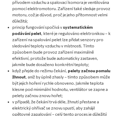
přívodem vzduchu a spalovací komora je ventilována
pomocí elektromotoru. Zařízení také sleduje provoz
motoru, což je důvod, proč je jeho přítomnost velmi
důležitá;
princip fungování spočívá v
systematickém
podávání pelet
které je regulováno elektronikou – k
,
zařízení na spalování pelet lze přidat senzory pro
sledování teploty vzduchu v místnosti. Tímto
způsobem bude provoz zařízení maximálně
efektivní, protože bude automaticky zastaven,
jakmile bude dosaženo konkrétní teploty;
když přejde do režimu čekání,
pelety začnou pomalu
žhnout
aniž by úplně zhasly – tímto způsobem může
,
být jejich hoření rychle obnoveno. Jakmile teplota
klesne pod minimální hodnotu, ventilátor se zapne a
pelety začnou znovu hořet;
v případě, že čekání trvá déle, žhnutí přestane a
elektrický ohřívač se znovu spustí, aby zahájil
opětovné zapalování – celý tento proces je důležitý