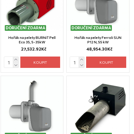
DORUČENÍ ZDARMA
POSLEDNÍ KUSY
DORUČENÍ ZDARMA
Hořák na pelety BURNiT Pell
Hořák na pelety Ferroli SUN
Eco 35, 5-35kW
P12 N, 55 kW
27,532.92Kč
48,954.30Kč
KOUPIT
KOUPIT