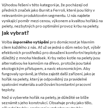
Výhodou řešení v této kategorii je, že pocházejí od
předních značek jako Burnit a Ferroli, které jsou lídry v
relevantním produktovém segmentu. U nás najdete
vynikající poměr mezi cenou, výkonem a kvalitou hořáků na
pelety, nezbytných pro optimální provoz krbu na pelety.
Jak vybrat?
Volb
úsporného vytápění
pro domácnost je hlavním
a
cílem každého z nás. Ať už se jedná o dům nebo byt, výběr
efektivních prostředků pro dosažení komfortní teploty je
důležitý z mnoha hledisek. Krby nebo kotle na pelety jsou
alternativou ke kamnům na dřevo, protože jsou také
ekologickým přístupem, a navíc ekonomickým. Aby
fungovaly správně, je třeba zajistit další zařízení, jako je
hořák na pelety, který je odpovědný za pravidelné
spalování materiálu a udržování konstantní pracovní
teploty.
Než si vyberete hořák na pelety, je důležité se blíže
seznámit s jeho konstrukcí. Obsahuje prvky jako tělo,
přívodní trubku, spalovací a vzduchovou trubku,