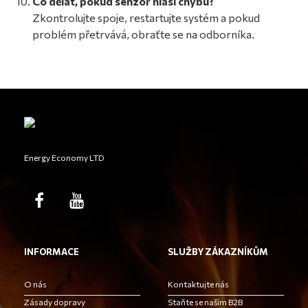
Co dělat, pokud senzor hlásí chybu?
Zkontrolujte spoje, restartujte systém a pokud
problém přetrvává, obraťte se na odborníka.
Energy Economy LTD
INFORMACE
SLUŽBY ZÁKAZNÍKŮM
O nás
Kontaktujte nás
Zásady dopravy
Staňte se naším B2B