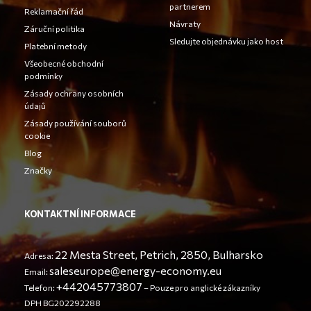
partnerem
Reklamační řád
Návraty
Záruční politika
Sledujte objednávku jako host
Platební metody
Všeobecné obchodní
podmínky
Zásady ochrany osobních
údajů
Zásady používání souborů
cookie
Blog
Značky
KONTAKTNÍ INFORMACE
22 Mesta Street, Petrich, 2850, Bulharsko
Adresa:
saleseurope@energy-economy.eu
Email:
+442045773807
Telefon:
– Pouze pro anglické zákazníky
DPH BG202292288