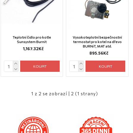
Teplotní čidlo pro kotle
Vysokoteplotní bezpečnostní
Sunsystem Burnit
termostat pro kotel na dřevo
BURNiT, MAT atd.
1,167.32Kč
895.56Kč
KOUPIT
KOUPIT
1 z 2 se zobrazí | 2 (1 strany)