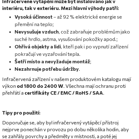
Infračervené vytápění může být instalováno jak v
interiéru, tak v exteriéru. Mezi hlavní výhody patří:
Vysoká účinnost
– až 92 % elektrické energie se
přemění na teplo;
Nevysušuje vzduch
, což zabraňuje problémům jako
suché hrdlo, astma, vysušování pokožky apod.;
Ohřívá objekty a lidi
, kteří pak i po vypnutí zařízení
pokračují ve vyzařování tepla.
Šetří místo a nevyžaduje montáž
;
Nezahrnuje potřebu údržby
.
Infračervená zařízení v našem produktovém katalogu mají
výkon
od 1800 do 2400 W
. Všechna mají ochranu proti
přehřátí a
certifikáty CE / EMC / RoHS / SAA
.
Tipy pro použití:
Doporučuje se, aby byl infračervený vytápěcí přístroj
nejprve ponechán v provozu po dobu několika hodin, aby
se zahřály povrchy a předměty v místnosti, a poté jej