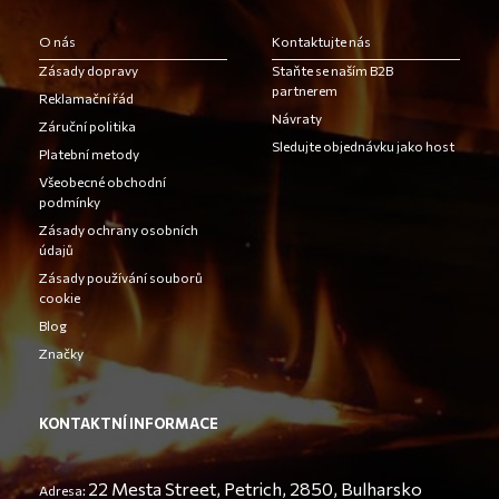
O nás
Kontaktujte nás
Zásady dopravy
Staňte se naším B2B
partnerem
Reklamační řád
Návraty
Záruční politika
Sledujte objednávku jako host
Platební metody
Všeobecné obchodní
podmínky
Zásady ochrany osobních
údajů
Zásady používání souborů
cookie
Blog
Značky
KONTAKTNÍ INFORMACE
22 Mesta Street, Petrich, 2850, Bulharsko
Adresa: