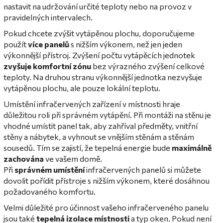
nastavit na udržování určité teploty nebo na provoz v
pravidelných intervalech.
Pokud chcete zvýšit vytápěnou plochu, doporučujeme
použít
více panelů
s nižším výkonem, než jen jeden
výkonnější přístroj. Zvýšení počtu vytápěcích jednotek
zvyšuje komfortní zónu
bez výrazného zvýšení celkové
teploty. Na druhou stranu výkonnější jednotka nezvyšuje
vytápěnou plochu, ale pouze lokální teplotu.
Umístění infračervených zařízení v místnosti hraje
důležitou roli při správném vytápění. Při montáži na stěnu je
vhodné umístit panel tak, aby zahříval předměty, vnitřní
stěny a nábytek, a vyhnout se vnějším stěnám a stěnám
sousedů. Tím se zajistí, že tepelná energie bude
maximálně
zachována
ve vašem domě.
Při
správném umístění
infračervených panelů si můžete
dovolit pořídit přístroje s nižším výkonem, které dosáhnou
požadovaného komfortu.
Velmi důležité pro účinnost vašeho infračerveného panelu
jsou také
tepelná izolace místnosti
a typ oken. Pokud není