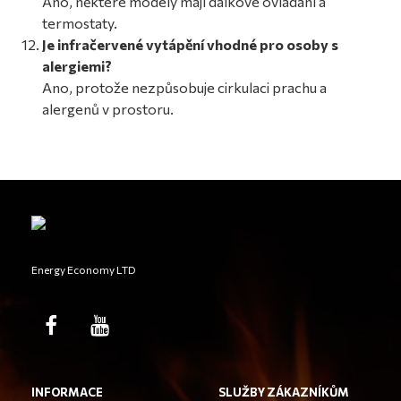
Ano, některé modely mají dálkové ovládání a
termostaty.
Je infračervené vytápění vhodné pro osoby s
alergiemi?
Ano, protože nezpůsobuje cirkulaci prachu a
alergenů v prostoru.
Energy Economy LTD
INFORMACE
SLUŽBY ZÁKAZNÍKŮM